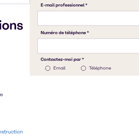
tions
ue
struction