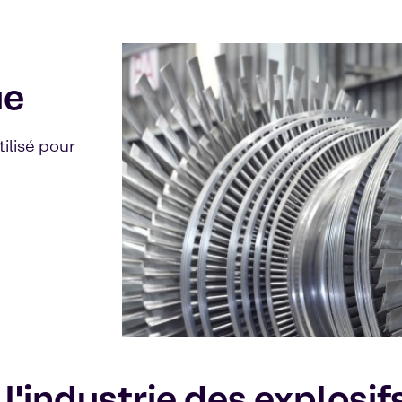
ue
tilisé pour
 l'industrie des explosif