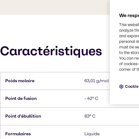
We respe
This websi
analyze th
and expand
personal d
Caractéristiques
must be set
to the stor
You can re
of cookies 
corner of t
Poids molaire
63,01 g/mol
Cookie
Point de fusion
- 42° C
Point d'ébullition
83° C
Formulaires
Liquide