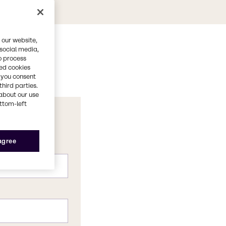
 our website,
 social media,
o process
red cookies
, you consent
third parties.
about our use
ottom-left
 agree