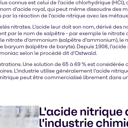
us connus est celui de l'acide chlorhydrique (HCl), 
e nom d'acide royal, qui peut même dissoudre des mét
és par la réaction de l'acide nitrique avec les métaux
appelés nitrates. L'acide leur doit son nom, dérivé d
nent par le nom de salpêtre - par exemple le nitrate d
 le nitrate d'ammonium (salpêtre d'ammonium), le n
 baryum (salpêtre de baryte). Depuis 1908, l'acide n
mmoniac selon le procédé dit d'Ostwald.
centrations. Une solution de 65 à 69 % est considéré
oires. L'industrie utilise généralement l'acide nitri
e nitrique peut être commercialisé librement dans un
L'acide nitrique
l'industrie chim