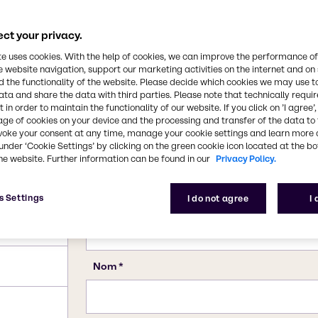
ct your privacy.
te uses cookies. With the help of cookies, we can improve the performance of
e website navigation, support our marketing activities on the internet and on
 the functionality of the website. Please decide which cookies we may use t
ata and share the data with third parties. Please note that technically requi
 in order to maintain the functionality of our website. If you click on ’I agree’
age of cookies on your device and the processing and transfer of the data to 
voke your consent at any time, manage your cookie settings and learn more 
under ‘Cookie Settings’ by clicking on the green cookie icon located at the b
he website. Further information can be found in our
Privacy Policy.
s Settings
I do not agree
I