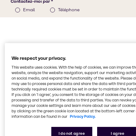
We respect your privacy.
Propriétés de l'acide
This website uses cookies. With the help of cookies, we can improve t
borique
website, analyze the website navigation, support our marketing activit
on social media, and expand the functionality of the website. Please 
may use to process personal data and share the data with third partie
technically required cookies must be set in order to maintain the funct
L'acide borique est l'acide oxygéné le plus simple de
If you click on ’I agree’, you consent to the storage of cookies on your 
l'élément chimique bore.
processing and transfer of the data to third parties. You can revoke y
manage your cookie settings and learn more about our use of cookies 
Propriétés de l'acide borique
by clicking on the green cookie icon located at the bottom-left corner 
information can be found in our
Privacy Policy.
L'acide borique est une poudre blanche soluble dans
l'eau, l'éthanol et la glycérine. Ses sels sont appelés
I do not agree
I agree
borates. L'acide borique pur forme des cristaux