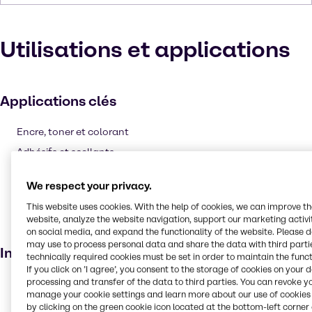
Utilisations et applications
Applications clés
Encre, toner et colorant
Adhésifs et scellants
Solvants
We respect your privacy.
Produits pharmaceutiques
This website uses cookies. With the help of cookies, we can improve t
Household industriel
website, analyze the website navigation, support our marketing activit
on social media, and expand the functionality of the website. Please 
Personal care
may use to process personal data and share the data with third partie
Industries
technically required cookies must be set in order to maintain the funct
If you click on ’I agree’, you consent to the storage of cookies on your 
processing and transfer of the data to third parties. You can revoke y
Polymères
manage your cookie settings and learn more about our use of cookies 
Agro-alimentaire
by clicking on the green cookie icon located at the bottom-left corner 