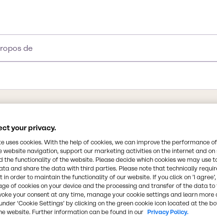
propos de
ct your privacy.
te uses cookies. With the help of cookies, we can improve the performance of
e website navigation, support our marketing activities on the internet and on
le nom d'éthanoate
Synonymes
 the functionality of the website. Please decide which cookies we may use t
 ETAC ou EA) est un
1-acetoxyethane I acetic ester
ata and share the data with third parties. Please note that technically requi
himique CH3-CO-CH2-CH3,
 in order to maintain the functionality of our website. If you click on ’I agree’
e un parfum sucré
age of cookies on your device and the processing and transfer of the data to 
Formule chimique
voke your consent at any time, manage your cookie settings and learn more 
tilité dans les adhésifs,
under ‘Cookie Settings’ by clicking on the green cookie icon located at the b
C4H8O2
e processus de
he website. Further information can be found in our
Privacy Policy.