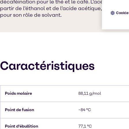
décaféination pour le thé et le café. L'acétate d'éth
partir de l'éthanol et de l'acide acétique, et il est 
Cookie
pour son rôle de solvant.
Caractéristiques
Poids molaire
88,11 g/mol
Point de fusion
−84 °C
Point d'ébullition
77,1 °C