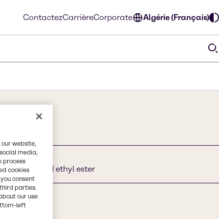
Contactez
Carrière
Corporate
Algérie (Français)
 our website,
 social media,
o process
 I acetic acid ethyl ester
red cookies
, you consent
third parties.
about our use
ottom-left