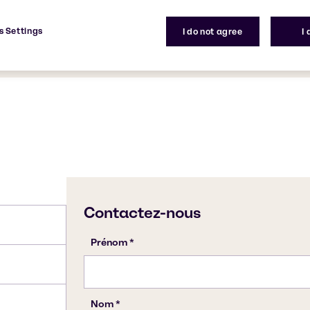
yle est l'ester formé à
produit à grande échelle
Numéro CAS
s Settings
I do not agree
I
141-78-6