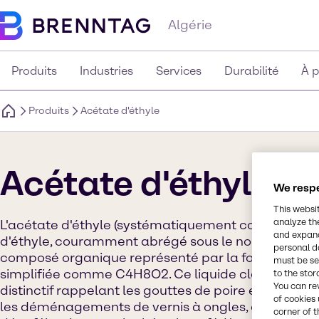
Algérie
Produits
Industries
Services
Durabilité
À 
Produits
Acétate d'éthyle
Acétate d'éthyle
We respe
This websi
analyze th
L'acétate d'éthyle (systématiquement connu sous 
and expand
d'éthyle, couramment abrégé sous le nom d'ETOAC,
personal d
composé organique représenté par la formule c
must be set
simplifiée comme C4H8O2. Ce liquide clair possèd
to the stor
You can re
distinctif rappelant les gouttes de poire et trouve l'u
of cookies 
les déménagements de vernis à ongles, ainsi que l
corner of t