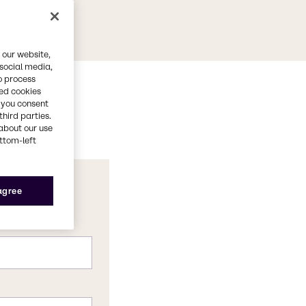
 our website,
 social media,
o process
red cookies
, you consent
third parties.
about our use
ottom-left
 agree