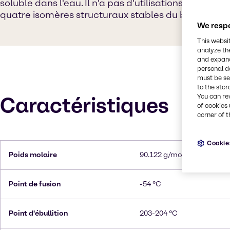
soluble dans l'eau. Il n'a pas d'utilisations à grande 
quatre isomères structuraux stables du butanediol
We respe
This websi
analyze th
and expand
personal d
must be set
to the stor
You can re
Caractéristiques
of cookies 
corner of t
Cookie
Poids molaire
90.122 g/mol
Point de fusion
-54 °C
Point d'ébullition
203-204 °C