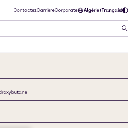
Contactez
Carrière
Corporate
Algérie (Français)
ydroxybutane