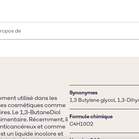
propos de
Synonymes
ment utilisé dans les
1,3 Butylene glycol, 1,3-Dih
ns les cosmétiques comme
aires. Le 1,3-ButaneDiol
Formule chimique
imentaire. Récemment, il
C4H10O2
s anticancéreux et comme
t un liquide incolore et