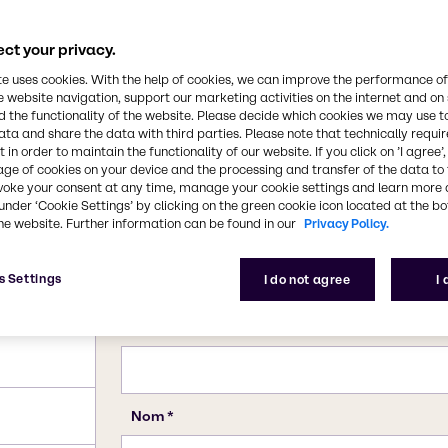
échelle. C'est l'un des
Numéro CAS
.
107-88-0
ct your privacy.
te uses cookies. With the help of cookies, we can improve the performance of
e website navigation, support our marketing activities on the internet and on
 the functionality of the website. Please decide which cookies we may use t
ata and share the data with third parties. Please note that technically requi
 in order to maintain the functionality of our website. If you click on ’I agree’
age of cookies on your device and the processing and transfer of the data to 
voke your consent at any time, manage your cookie settings and learn more 
under ‘Cookie Settings’ by clicking on the green cookie icon located at the b
he website. Further information can be found in our
Privacy Policy.
s Settings
I do not agree
I