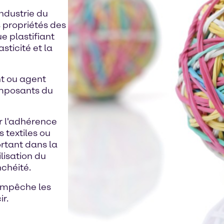
industrie du
 propriétés des
e plastifiant
sticité et la
nt ou agent
composants du
r l'adhérence
 textiles ou
rtant dans la
lisation du
nchéité.
 empêche les
r.