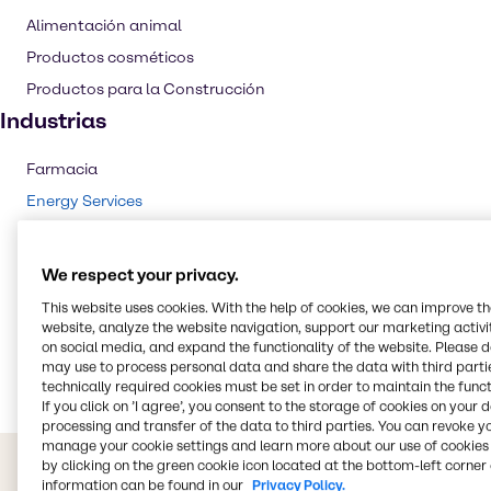
Alimentación animal
Productos cosméticos
Productos para la Construcción
Industrias
Farmacia
Energy Services
Revestimientos y Construcción
Cosméticos
We respect your privacy.
Alimentacíon y Nutrición
This website uses cookies. With the help of cookies, we can improve t
website, analyze the website navigation, support our marketing activit
Nutrición Animal
on social media, and expand the functionality of the website. Please 
Agricultura
may use to process personal data and share the data with third partie
technically required cookies must be set in order to maintain the funct
If you click on ’I agree’, you consent to the storage of cookies on your 
processing and transfer of the data to third parties. You can revoke y
manage your cookie settings and learn more about our use of cookies 
by clicking on the green cookie icon located at the bottom-left corner 
information can be found in our
Privacy Policy.