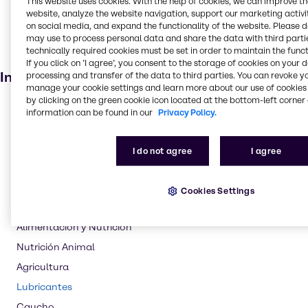
This website uses cookies. With the help of cookies, we can improve t
website, analyze the website navigation, support our marketing activit
Productos para el cuidado del aire
on social media, and expand the functionality of the website. Please 
Productos para la Construcción
may use to process personal data and share the data with third partie
technically required cookies must be set in order to maintain the funct
Pinturas y revestimientos
If you click on ’I agree’, you consent to the storage of cookies on your 
Industrias
processing and transfer of the data to third parties. You can revoke y
manage your cookie settings and learn more about our use of cookies 
by clicking on the green cookie icon located at the bottom-left corner 
Farmacia
information can be found in our
Privacy Policy.
Detergencia (Limpieza)
Revestimientos y Construcción
I do not agree
I agree
Polímeros
Cosméticos
Cookies Settings
Tratamiento de Aguas
Alimentacíon y Nutrición
Nutrición Animal
Agricultura
Lubricantes
Caucho