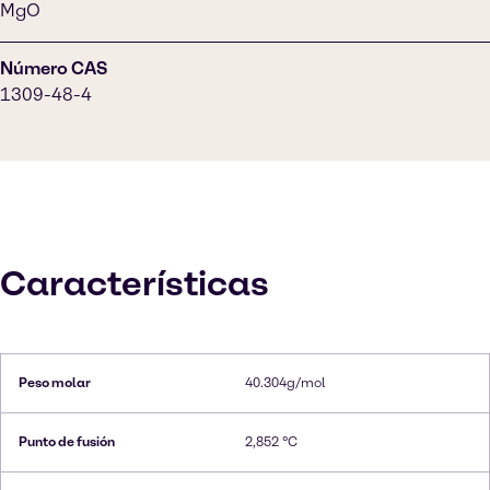
MgO
Número CAS
1309-48-4
Características
Peso molar
40.304g/mol
Punto de fusión
2,852 °C