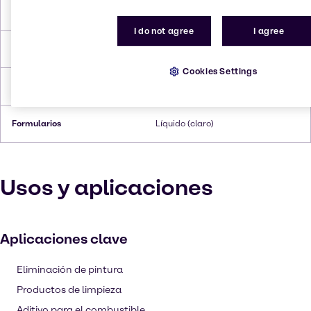
Punto de ebullición
64.7 °C
I do not agree
I agree
Punto de inflamación
12 °C
Cookies Settings
Densidad
0.7915 g/cc
Formularios
Líquido (claro)
Usos y aplicaciones
Aplicaciones clave
Eliminación de pintura
Productos de limpieza
Aditivo para el combustible