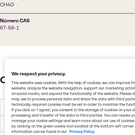
CH4O
Número CAS
67-56-1
We respect your privacy.
Características
This website uses cookies. With the help of cookies, we can improve t
website, analyze the website navigation, support our marketing activit
on social media, and expand the functionality of the website. Please 
may use to process personal data and share the data with third partie
technically required cookies must be set in order to maintain the funct
Peso molar
32.04 g/mol
If you click on ’I agree’, you consent to the storage of cookies on your 
processing and transfer of the data to third parties. You can revoke y
manage your cookie settings and learn more about our use of cookies 
Punto de fusión
-97,6 °C
by clicking on the green cookie icon located at the bottom-left corner 
information can be found in our
Privacy Policy.