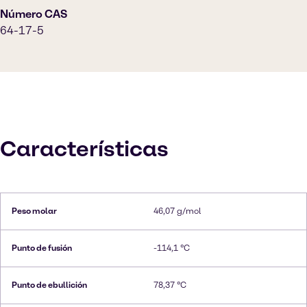
Número CAS
64-17-5
Características
Peso molar
46,07 g/mol
Punto de fusión
-114,1 °C
Punto de ebullición
78,37 °C