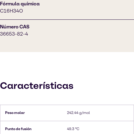
Fórmula química
C16H34O
Número CAS
36653-82-4
Características
Peso molar
242.44 g/mol
Punto de fusión
49.3 °C