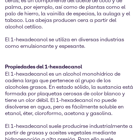
ceras; es un componente del aceite de coco y de
palma, por ejemplo, así como de plantas como el
palo de hierro, la vainilla de especias, la aulaga y el
tabaco. Las abejas producen cera a partir del
alcohol cetílico.
El 1-hexadecanol se utiliza en diversas industrias
como emulsionante y espesante.
Propiedades del 1-hexadecanol
El 1-hexadecanol es un alcohol monohídrico de
cadena larga que pertenece al grupo de los
alcoholes grasos. En estado sólido, la sustancia está
formada por plaquetas cerosas de color blanco y
tiene un olor débil. El 1-hexadecanol no puede
disolverse en agua, pero es fácilmente soluble en
etanol, éter, cloroformo, acetona y gasolina.
El 1-hexadecanol suele producirse industrialmente a
partir de grasas y aceites vegetales mediante
hidrogenación a alta presión. Para ello suele