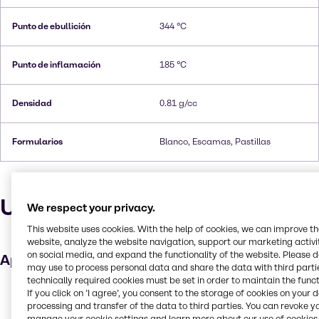
Punto de ebullición
344 °C
Punto de inflamación
185 °C
Densidad
0.81 g/cc
Formularios
Blanco, Escamas, Pastillas
Usos y aplicaciones
We respect your privacy.
This website uses cookies. With the help of cookies, we can improve t
website, analyze the website navigation, support our marketing activit
on social media, and expand the functionality of the website. Please 
Aplicaciones clave
may use to process personal data and share the data with third partie
technically required cookies must be set in order to maintain the funct
Cuidado del cabello
If you click on ’I agree’, you consent to the storage of cookies on your 
processing and transfer of the data to third parties. You can revoke y
Aditivo alimentario
manage your cookie settings and learn more about our use of cookies 