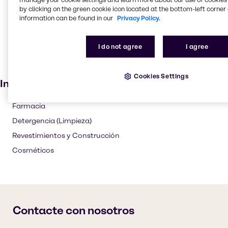
by clicking on the green cookie icon located at the bottom-left corner 
Papel y celulosa
information can be found in our
Privacy Policy.
Productos para el cuidado de la piel
Lubricantes
I do not agree
I agree
Productos cosméticos
Pinturas y revestimientos
Cookies Settings
Industrias
Farmacia
Detergencia (Limpieza)
Revestimientos y Construcción
Cosméticos