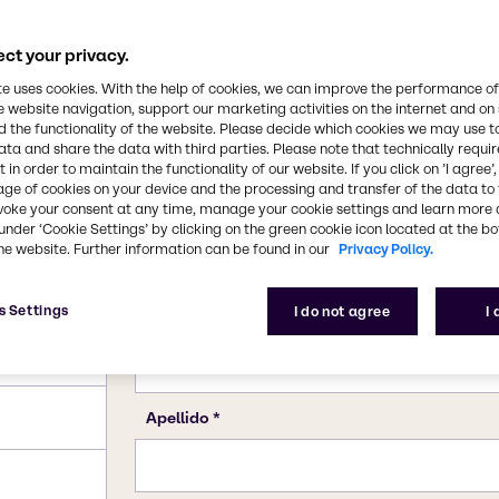
ct your privacy.
te uses cookies. With the help of cookies, we can improve the performance of
e website navigation, support our marketing activities on the internet and on
 the functionality of the website. Please decide which cookies we may use t
ata and share the data with third parties. Please note that technically requi
 in order to maintain the functionality of our website. If you click on ’I agree’
age of cookies on your device and the processing and transfer of the data to 
voke your consent at any time, manage your cookie settings and learn more 
under ‘Cookie Settings’ by clicking on the green cookie icon located at the b
he website. Further information can be found in our
Privacy Policy.
s Settings
I do not agree
I