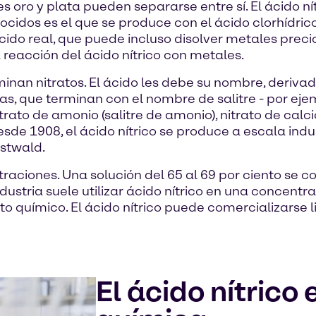
es oro y plata pueden separarse entre sí. El ácido 
cidos es el que se produce con el ácido clorhídrico
ido real, que puede incluso disolver metales precio
a reacción del ácido nítrico con metales.
nominan nitratos. El ácido les debe su nombre, deri
as, que terminan con el nombre de salitre - por ejemp
nitrato de amonio (salitre de amonio), nitrato de calcio
 Desde 1908, el ácido nítrico se produce a escala indu
stwald.
entraciones. Una solución del 65 al 69 por ciento se 
ndustria suele utilizar ácido nítrico en una concentr
ucto químico. El ácido nítrico puede comercializars
El ácido nítrico 