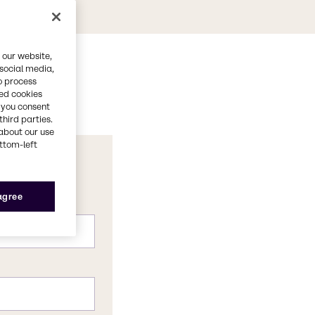
 our website,
 social media,
o process
red cookies
, you consent
third parties.
about our use
ottom-left
 agree