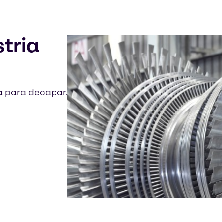
stria
iza para decapar,