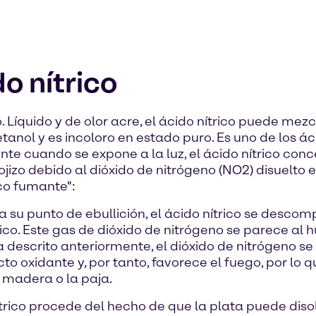
o nítrico
o. Líquido y de olor acre, el ácido nítrico puede me
anol y es incoloro en estado puro. Es uno de los á
nte cuando se expone a la luz, el ácido nítrico c
ojizo debido al dióxido de nitrógeno (NO2) disuelto e
ico fumante":
 su punto de ebullición, el ácido nítrico se desco
óxico. Este gas de dióxido de nitrógeno se parece a
 descrito anteriormente, el dióxido de nitrógeno se
o oxidante y, por tanto, favorece el fuego, por lo
 madera o la paja.
trico procede del hecho de que la plata puede disol