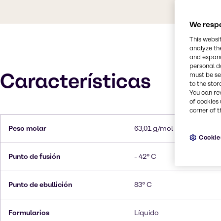
We respe
This websi
analyze th
and expand
personal d
Características
must be set
to the stor
You can re
of cookies 
corner of t
Peso molar
63,01 g/mol
Cookie
Punto de fusión
- 42° C
Punto de ebullición
83° C
Formularios
Líquido