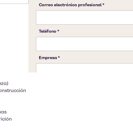
eza)
onstrucción
uas
ición