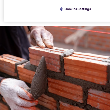
incoloros y brillantes. Es un ácido muy débil. El ácido
Cookies Settings
bórico suele producirse técnicamente haciendo
reaccionar bórax obtenido de la kernita con ácido
sulfúrico.