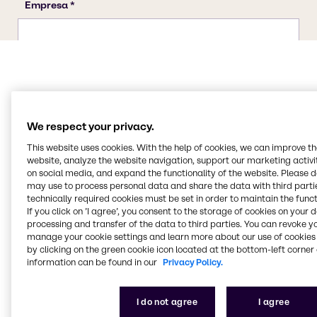
We respect your privacy.
Propiedades del ácido
This website uses cookies. With the help of cookies, we can improve t
website, analyze the website navigation, support our marketing activit
bórico
on social media, and expand the functionality of the website. Please 
may use to process personal data and share the data with third partie
technically required cookies must be set in order to maintain the funct
El ácido bórico es el ácido oxigenado más simple del
If you click on ’I agree’, you consent to the storage of cookies on your 
processing and transfer of the data to third parties. You can revoke y
elemento químico boro.
manage your cookie settings and learn more about our use of cookies 
by clicking on the green cookie icon located at the bottom-left corner 
Propiedades del ácido bórico
information can be found in our
Privacy Policy.
El ácido bórico es un polvo blanco soluble en agua,
etanol y glicerina. Sus sales se denominan boratos. El
I do not agree
I agree
ácido bórico puro forma cristales escamosos,