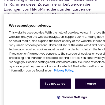
Im Rahmen dieser Zusammenarbeit werden die
Lösungen von HiProMine, die aus den Larven der
Schwarzen Soldatenfliege (Hermetia illucens larvae)
gewonnen werden, in die Tierernährungsindustrie in
Europa eingeführt.
We respect your privacy.
This website uses cookies. With the help of cookies, we can improve t
Die Produkte von HiProMine zeichnen sich durch ihren
website, analyze the website navigation, support our marketing activit
hohen Proteingehalt, ihr hervorragendes
on social media, and expand the functionality of the website. Please 
Aminosäureprofil und das Vorhandensein von
may use to process personal data and share the data with third partie
antimikrobiellen Peptiden aus, die die Tiergesundheit
technically required cookies must be set in order to maintain the funct
fördern. Diese Produkte dienen als Protein- und
If you click on ’I agree’, you consent to the storage of cookies on your 
processing and transfer of the data to third parties. You can revoke y
Fettfutterkomponenten mit außergewöhnlichen
manage your cookie settings and learn more about our use of cookies 
funktionellen Eigenschaften und fördern die
by clicking on the green cookie icon located at the bottom-left corner 
Gesundheit und das Wohlbefinden der Tiere.
information can be found in our
Privacy Policy.
HiProMine ist GMP+-zertifiziert und unterstreicht
damit sein Engagement für höchste
Qualitätsstandards in der gesamten
I do not agree
I agree
Produktionskette.
Cookies Settings
Wouter Vullings, Director Animal Nutrition EMEA,
kommentierte: „Die HiProMine-Produkte ergänzen