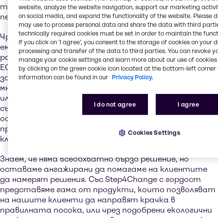
традиционните продукти на базата на суров
website, analyze the website navigation, support our marketing activit
on social media, and expand the functionality of the website. Please 
петрол.
may use to process personal data and share the data with third partie
technically required cookies must be set in order to maintain the funct
Чрез законодателство като Директивата за
If you click on ’I agree’, you consent to the storage of cookies on your 
емисиите на разтворители, Регистрация, оценка,
processing and transfer of the data to third parties. You can revoke y
разрешаване и ограничаване на химични вещества
manage your cookie settings and learn more about our use of cookies 
ЕС от 18 декември 2006 г. (REACH) и Директивата
by clicking on the green cookie icon located at the bottom-left corner 
за покритията, индустрията вече е преместила
information can be found in our
Privacy Policy.
много приложения към продукти с по-високо кипене
или по-ниска токсичност, значително намалявайки
I do not agree
I agree
съответните опасности и нивото на
освободените емисии. Въпреки това, за много
приложения разтворимостта и летливостта са
Cookies Settings
ключови за тяхната ефективност.
Знаем, че няма всеобхватно бързо решение, но
оставаме ангажирани да помагаме на клиентите
да намерят решения. Със Step4Change с гордост
представяме гама от продукти, които позволяват
на нашите клиенти да направят крачка в
правилната посока, или чрез подобрени екологични