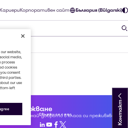
Кариери
Корпоративен сайт
България (Bŭlgarski)
 our website,
 social media,
o process
red cookies
, you consent
third parties.
about our use
ottom-left
Контакт
но обслужване
 agree
Свържи се с нас
да създадем най-доброто в класа си преживяване за
LinkedIn
Youtube
Facebook
X