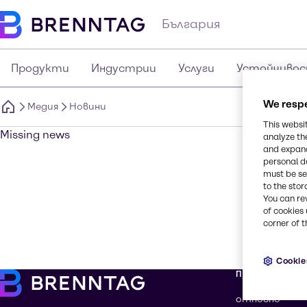
България
Продукти
Индустрии
Услуги
Устойчиво
We respe
Медия
Новини
This websi
Missing news
analyze th
and expand
personal d
must be set
to the stor
You can re
of cookies 
corner of t
Cookie
Повече за Bre
относно