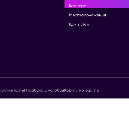
кариера
Местоположения
Контакт
е
Отпечатък
Правила и условия
Карта на сайта