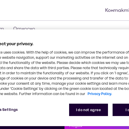
Контакт
ст
Относно
ct your privacy.
te uses cookies. With the help of cookies, we can improve the performance of
e website navigation, support our marketing activities on the internet and on
 the functionality of the website. Please decide which cookies we may use t
ata and share the data with third parties. Please note that technically requi
 in order to maintain the functionality of our website. If you click on ’I agree’
age of cookies on your device and the processing and transfer of the data to 
voke your consent at any time, manage your cookie settings and learn more 
under ‘Cookie Settings’ by clicking on the green cookie icon located at the b
he website. Further information can be found in our
Privacy Policy.
Първоклас
s Settings
I do not agree
I
nntag
Как можем да ви помогнем?
Ангажираме се 
клиентите
Медия