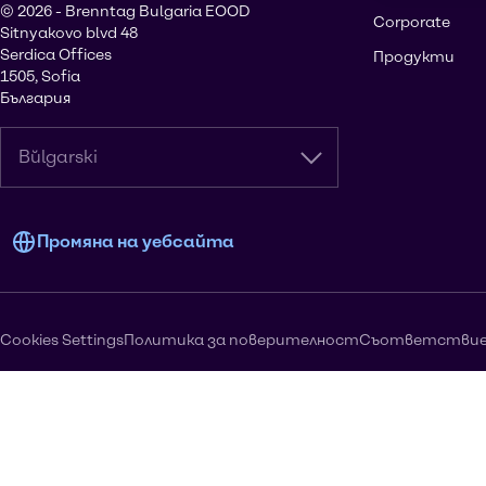
© 2026 - Brenntag Bulgaria EOOD
Corporate
Sitnyakovo blvd 48
Serdica Offices
Продукти
1505, Sofia
България
Bŭlgarski
Промяна на уебсайта
Cookies Settings
Политика за поверителност
Съответстви