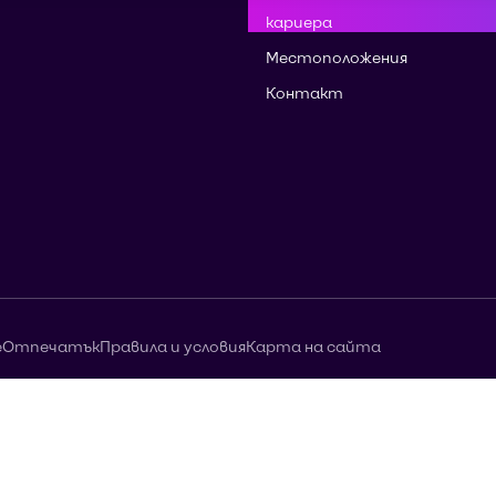
кариера
Местоположения
Контакт
е
Отпечатък
Правила и условия
Карта на сайта