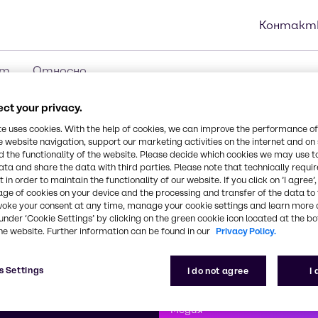
Контакт
ст
Относно
ct your privacy.
te uses cookies. With the help of cookies, we can improve the performance of
e website navigation, support our marketing activities on the internet and on
 the functionality of the website. Please decide which cookies we may use t
ata and share the data with third parties. Please note that technically requi
 in order to maintain the functionality of our website. If you click on ’I agree’
age of cookies on your device and the processing and transfer of the data to 
voke your consent at any time, manage your cookie settings and learn more 
under ‘Cookie Settings’ by clicking on the green cookie icon located at the b
he website. Further information can be found in our
Privacy Policy.
Първоклас
s Settings
I do not agree
I
nntag
Как можем да ви помогнем?
Ангажираме се 
клиентите
Медия