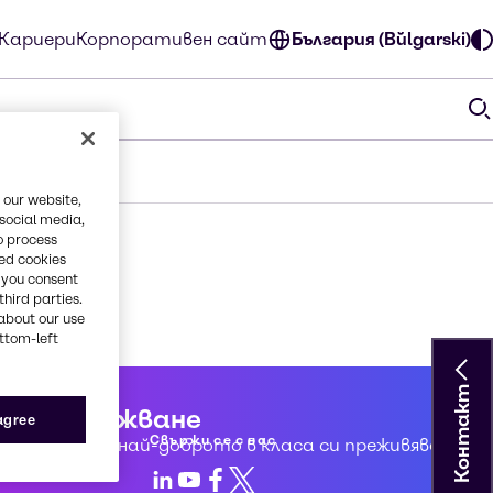
Кариери
Корпоративен сайт
България (Bŭlgarski)
 our website,
 social media,
o process
red cookies
, you consent
third parties.
about our use
ottom-left
Контакт
но обслужване
 agree
Свържи се с нас
да създадем най-доброто в класа си преживяване за
LinkedIn
Youtube
Facebook
X