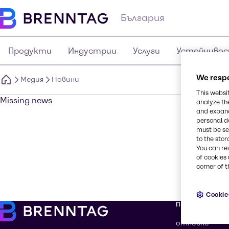
България
Продукти
Индустрии
Услуги
Устойчиво
We respe
Медия
Новини
This websi
Missing news
analyze th
and expand
personal d
must be set
to the stor
You can re
of cookies 
corner of t
Cookie
Повече за Bre
относно