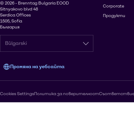
© 2026 - Brenntag Bulgaria EOOD
Corporate
Sitnyakovo blvd 48
Serdica Offices
Продукти
1505, Sofia
България
Bŭlgarski
Промяна на уебсайта
Cookies Settings
Политика за поверителност
Съответстви